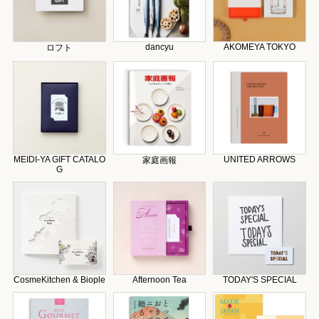
dancyu
AKOMEYA TOKYO
ロフト
MEIDI-YA GIFT CATALO
UNITED ARROWS
家庭画報
G
CosmeKitchen & Biople
Afternoon Tea
TODAY'S SPECIAL