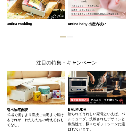
antina wedding
antina baby 出産内祝い
a
注目の特集・キャンペーン
BALMUDA
バ
引出物宅配便
、
贈られてうれしい家電といえば、バ
愛
式場で渡すより直接ご自宅まで届け
、
ルミューダ。洗練されたデザインと
ー
るそれが、わたしたちの考えるおも
的
機能性で、様々なギフトシーンに選
イ
てなし。
ン
ばれています。
器