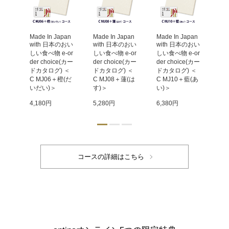
an 
Made In Japan 
Made In Japan 
Made In Japan 
Mad
のおい
with 日本のおい
with 日本のおい
with 日本のおい
wi
-or
しい食べ物 e-or
しい食べ物 e-or
しい食べ物 e-or
しい
(カー
der choice(カー
der choice(カー
der choice(カー
de
 ＜
ドカタログ) ＜
ドカタログ) ＜
ドカタログ) ＜
ド
唐金
C MJ06＋橙(だ
C MJ08＋蓮(は
C MJ10＋藍(あ
C 
＞
いだい)＞
す)＞
い)＞
も
4,180円
5,280円
6,380円
9,