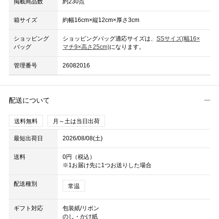
掲載商品数
約230点
箱サイズ
約幅16cm×縦12cm×厚さ3cm
ショッピング
ショッピングバッグ適応サイズは、
SSサイズ(幅16×
バッグ
マチ9×高さ25cm)
になります。
管理番号
26082016
配送について
送料無料
月～土は当日出荷
最短出荷日
2026/08/08(土)
送料
0円（税込）
※1お届け先に1つお送りした場合
配送種別
常温
ギフト対応
包装紙/リボン
のし・かけ紙