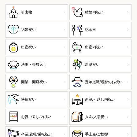
引出物
結婚内祝い
結婚祝い
記念日
出産祝い
出産内祝い
法事・香典返し
新築祝い
開業・開店祝い
定年退職/還暦のお祝い
快気祝い
新築/引越し内祝い
お祝い返し/内祝い
入園/入学祝い
卒業/就職/栄転祝い
手土産/ご挨拶