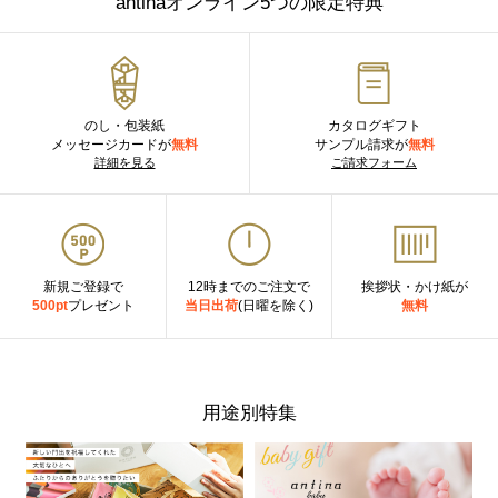
antinaオンライン5つの限定特典
のし・包装紙
カタログギフト
メッセージカードが
無料
サンプル請求が
無料
詳細を見る
ご請求フォーム
新規ご登録で
12時までのご注文で
挨拶状・かけ紙が
500pt
プレゼント
当日出荷
(日曜を除く)
無料
用途別特集