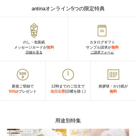
antinaオンライン5つの限定特典
のし・包装紙
カタログギフト
メッセージカードが
無料
サンプル請求が
無料
詳細を見る
ご請求フォーム
新規ご登録で
12時までのご注文で
挨拶状・かけ紙が
500pt
プレゼント
当日出荷
(日曜を除く)
無料
用途別特集